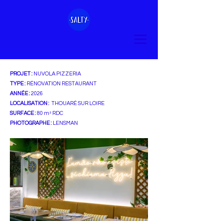
PROJET :
NUVOLA PIZZERIA
TYPE :
RÉNOVATION RESTAURANT
ANNÉE :
2026
LOCALISATION :
THOUARÉ SUR LOIRE
SURFACE :
80 m² RDC
PHOTOGRAPHE :
LENSMAN